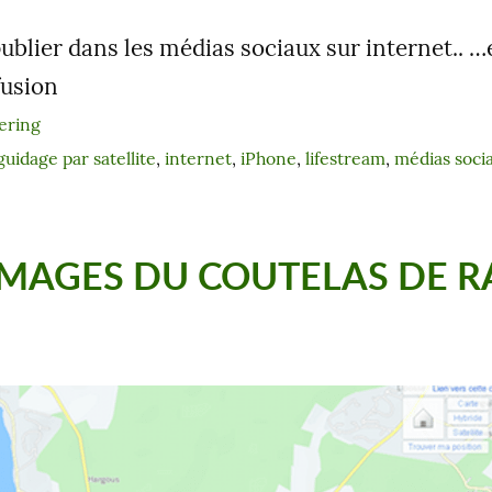
ublier dans les médias sociaux sur internet.. 
fusion
ering
guidage par satellite
, 
internet
, 
iPhone
, 
lifestream
, 
médias soci
IMAGES DU COUTELAS DE 