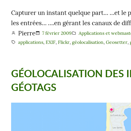
Capturer un instant quelque part… …et le p
les entrées… ….en gérant les canaux de dif
Pierre
7 février 2009
Applications et webmast
applications
, 
EXIF
, 
Flickr
, 
géolocalisation
, 
Geosetter
, 
GÉOLOCALISATION DES 
GÉOTAGS