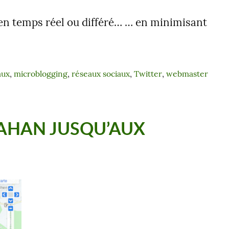
…en temps réel ou différé… … en minimisant
aux
, 
microblogging
, 
réseaux sociaux
, 
Twitter
, 
webmaster
RAHAN JUSQU’AUX