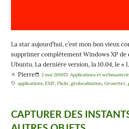
La star aujourd’hui, c’est mon bon vieux 
supprimer complètement Windows XP de celu
Ubuntu. La dernière version, la 10.04, le « 
Pierre
2 mai 2010
Applications et webmasteri
applications
, 
EXIF
, 
Flickr
, 
géolocalisation
, 
Geosetter
, 
CAPTURER DES INSTANTS
AUTRES OBJETS…