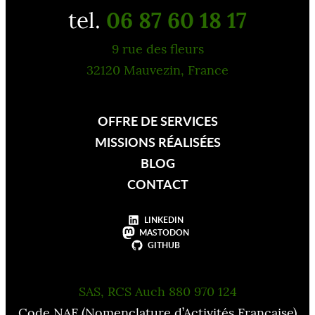
tel.
06 87 60 18 17
9 rue des fleurs
32120 Mauvezin, France
OFFRE DE SERVICES
MISSIONS RÉALISÉES
BLOG
CONTACT
LINKEDIN
MASTODON
GITHUB
SAS, RCS Auch 880 970 124
Code NAF (Nomenclature d’Activités Française)