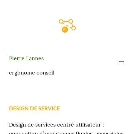
Aller
au
contenu
Pierre Lannes
ergonome conseil
DESIGN DE SERVICE
Design de services centré utilisateur :
conception d’expériences fluides, accessibles